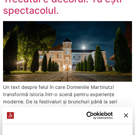
spectacolul.
Un text despre felul în care Domeniile Martinutzi
transformă istoria într-o scenă pentru experiențe
moderne. De la festivaluri și brunchuri până la seri
tematice în aer liber, locul îmbină noblețea trecutului cu
energia prezentului. Articolul surprinde spiritul
evenimentelor care dau viață ruinelor, propunând o
reflecție elegantă despre bucuria de a trăi autentic și