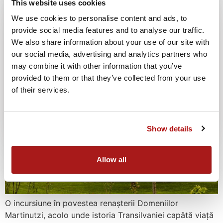
This website uses cookies
despre rafinamentul care se măsoară în emoție, nu în
fast.
We use cookies to personalise content and ads, to
provide social media features and to analyse our traffic.
Unde ruinele prind glas:
We also share information about your use of our site with
despre renașterea unui loc
our social media, advertising and analytics partners who
may combine it with other information that you’ve
cu istorie
provided to them or that they’ve collected from your use
of their services.
Oktoberfest 2026
11.09.2026
Află mai multe
Show details
Allow all
O incursiune în povestea renașterii Domeniilor
Martinutzi, acolo unde istoria Transilvaniei capătă viață