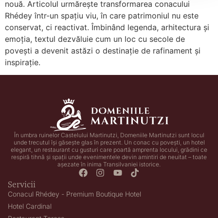
nouă. Articolul urmărește transformarea conacului
Rhédey într-un spațiu viu, în care patrimoniul nu este
conservat, ci reactivat. Îmbinând legenda, arhitectura și
emoția, textul dezvăluie cum un loc cu secole de
povești a devenit astăzi o destinație de rafinament și
inspirație.
În umbra ruinelor Castelului Martinutzi, Domeniile Martinutzi sunt locul
unde trecutul își găsește glas în prezent. Un conac cu povești, un hotel
elegant, un restaurant cu gusturi care poartă amprenta locului, grădini ce
respiră tihnă și spații unde evenimentele devin amintiri de neuitat – toate
așezate în inima Transilvaniei istorice.
Servicii
Conacul Rhédey - Premium Boutique Hotel
Hotel Cardinal