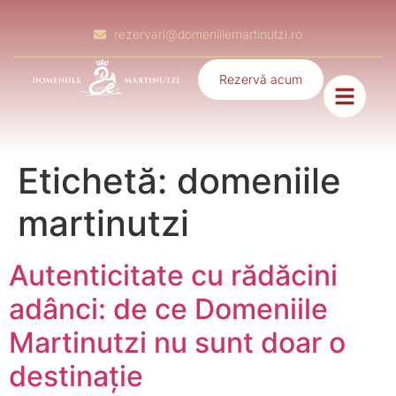
rezervari@domeniilemartinutzi.ro
Rezervă acum
Etichetă:
domeniile
martinutzi
Autenticitate cu rădăcini
adânci: de ce Domeniile
Martinutzi nu sunt doar o
destinație