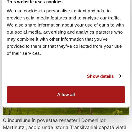
This website uses cookies
despre rafinamentul care se măsoară în emoție, nu în
fast.
We use cookies to personalise content and ads, to
provide social media features and to analyse our traffic.
Unde ruinele prind glas:
We also share information about your use of our site with
despre renașterea unui loc
our social media, advertising and analytics partners who
may combine it with other information that you’ve
cu istorie
provided to them or that they’ve collected from your use
of their services.
Oktoberfest 2026
11.09.2026
Află mai multe
Show details
Allow all
O incursiune în povestea renașterii Domeniilor
Martinutzi, acolo unde istoria Transilvaniei capătă viață