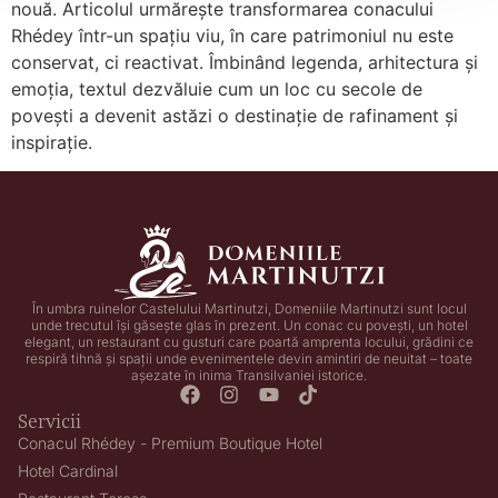
nouă. Articolul urmărește transformarea conacului
Rhédey într-un spațiu viu, în care patrimoniul nu este
conservat, ci reactivat. Îmbinând legenda, arhitectura și
emoția, textul dezvăluie cum un loc cu secole de
povești a devenit astăzi o destinație de rafinament și
inspirație.
În umbra ruinelor Castelului Martinutzi, Domeniile Martinutzi sunt locul
unde trecutul își găsește glas în prezent. Un conac cu povești, un hotel
elegant, un restaurant cu gusturi care poartă amprenta locului, grădini ce
respiră tihnă și spații unde evenimentele devin amintiri de neuitat – toate
așezate în inima Transilvaniei istorice.
Servicii
Conacul Rhédey - Premium Boutique Hotel
Hotel Cardinal