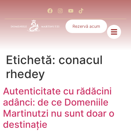
Rezervă acum
Etichetă:
conacul
rhedey
Autenticitate cu rădăcini
adânci: de ce Domeniile
Martinutzi nu sunt doar o
destinație