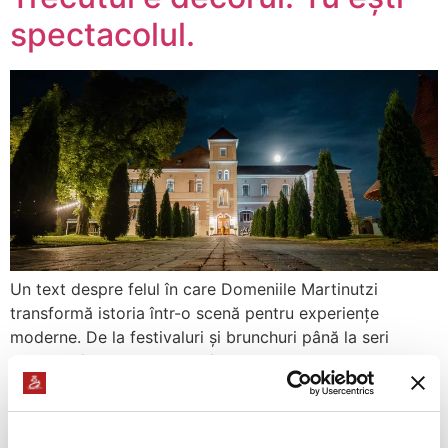
spectacolul.
Un text despre felul în care Domeniile Martinutzi
transformă istoria într-o scenă pentru experiențe
moderne. De la festivaluri și brunchuri până la seri
tematice în aer liber, locul îmbină noblețea trecutului cu
energia prezentului. Articolul surprinde spiritul
evenimentelor care dau viață ruinelor, propunând o
reflecție elegantă despre bucuria de a trăi autentic și