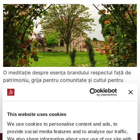
O meditație despre esența brandului respectul față de
patrimoniu, grija pentru comunitate și cultul pentru
simplitatea elegantă. Articolul arată cum Domeniile
Martinutzi reușesc să unească moștenirea nobilă a
locului cu principiile contemporane ale eco-luxului și ale
ospitalității autentice. Nu este doar o destinație, ci un
This website uses cookies
mod de a simți timpul: mai lent, mai profund, mai
We use cookies to personalise content and ads, to
aproape de sine.
provide social media features and to analyse our traffic.
We also share information about your use of our site with