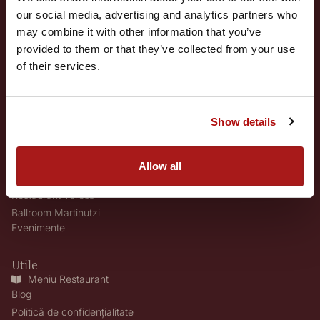
our social media, advertising and analytics partners who
may combine it with other information that you’ve
provided to them or that they’ve collected from your use
of their services.
Oktoberfest 2026
În umbra ruinelor Castelului Martinutzi, Domeniile Martinutzi sunt locul
unde trecutul își găsește glas în prezent. Un conac cu povești, un hotel
11.09.2026
elegant, un restaurant cu gusturi care poartă amprenta locului, grădini ce
respiră tihnă și spații unde evenimentele devin amintiri de neuitat – toate
Află mai multe
așezate în inima Transilvaniei istorice.
Show details
Servicii
Conacul Rhédey - Premium Boutique Hotel
Allow all
Hotel Cardinal
Restaurant Teresa
Ballroom Martinutzi
Evenimente
Utile
Meniu Restaurant
Blog
Politică de confidențialitate