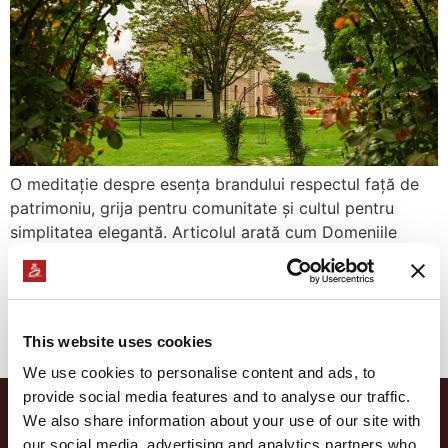
O meditație despre esența brandului respectul față de
patrimoniu, grija pentru comunitate și cultul pentru
simplitatea elegantă. Articolul arată cum Domeniile
Martinutzi reușesc să unească moștenirea nobilă a
locului cu principiile contemporane ale eco-luxului și ale
ospitalității autentice. Nu este doar o destinație, ci un
mod de a simți timpul: mai lent, mai profund, mai
This website uses cookies
aproape de sine.
We use cookies to personalise content and ads, to
provide social media features and to analyse our traffic.
We also share information about your use of our site with
our social media, advertising and analytics partners who