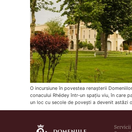
O incursiune în povestea renașterii Domeniilor
conacului Rhédey într-un spațiu viu, în care p
un loc cu secole de povești a devenit astăzi o 
Servicii