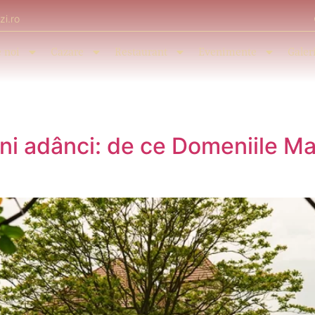
zi.ro
 noi
Cazare
Restaurant
Evenimente
Galer
a
ini adânci: de ce Domeniile Ma