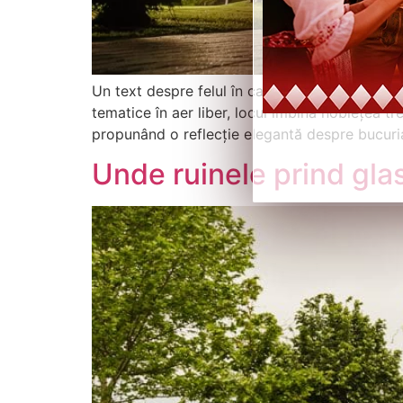
Un text despre felul în care Domeniile Martinu
tematice în aer liber, locul îmbină noblețea tr
propunând o reflecție elegantă despre bucuria 
Unde ruinele prind glas