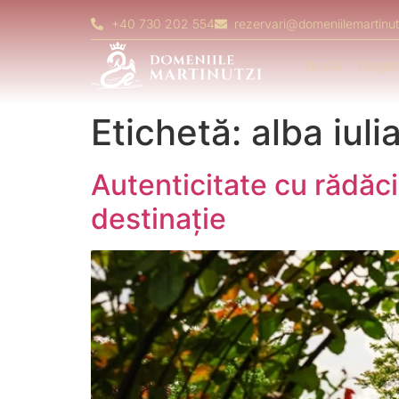
+40 730 202 554
rezervari@domeniilemartinut
Acasă
Despre
Etichetă:
alba iuli
Autenticitate cu rădăc
destinație