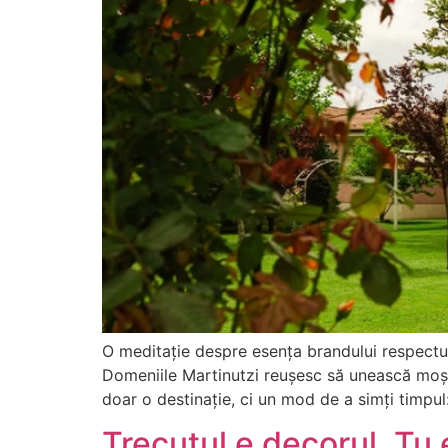
O meditație despre esența brandului respectul 
Domeniile Martinutzi reușesc să unească moșten
doar o destinație, ci un mod de a simți timpul
Trecutul e decorul. Tu 