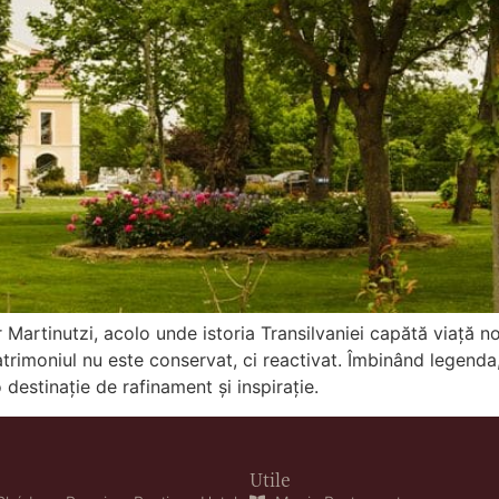
 Martinutzi, acolo unde istoria Transilvaniei capătă viață 
atrimoniul nu este conservat, ci reactivat. Îmbinând legenda
destinație de rafinament și inspirație.
Utile