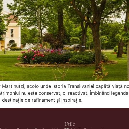
 Martinutzi, acolo unde istoria Transilvaniei capătă viață 
atrimoniul nu este conservat, ci reactivat. Îmbinând legenda
destinație de rafinament și inspirație.
Utile