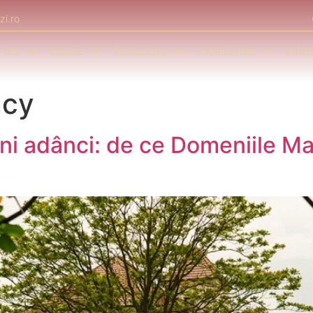
zi.ro
 noi
Cazare
Restaurant
Evenimente
Galer
ncy
ini adânci: de ce Domeniile Ma