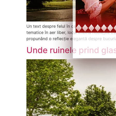
Un text despre felul în care Domeniile Martinu
tematice în aer liber, locul îmbină noblețea tr
propunând o reflecție elegantă despre bucuria 
Unde ruinele prind glas