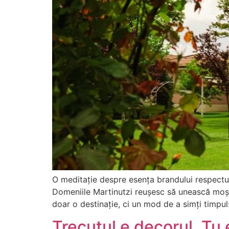
O meditație despre esența brandului respectul 
Domeniile Martinutzi reușesc să unească moșten
doar o destinație, ci un mod de a simți timpul
Trecutul e decorul. Tu 