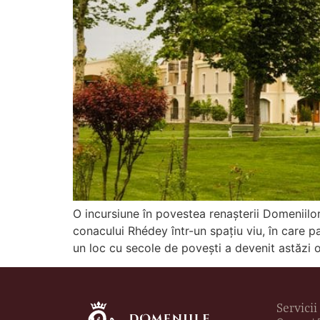
O incursiune în povestea renașterii Domeniilor
conacului Rhédey într-un spațiu viu, în care p
un loc cu secole de povești a devenit astăzi o 
Servicii