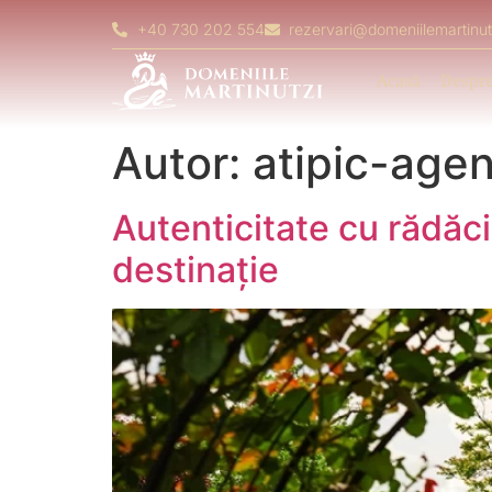
+40 730 202 554
rezervari@domeniilemartinut
Acasă
Despre
Autor:
atipic-age
Autenticitate cu rădăc
destinație