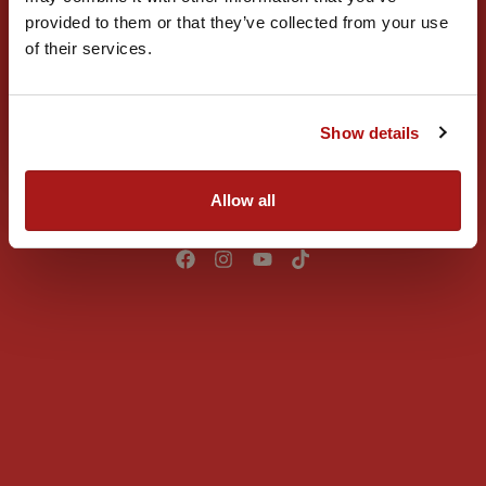
Martinutzi să fie exact așa cum ți-o imaginezi.
provided to them or that they’ve collected from your use
of their services.
Oktoberfest 2026
Până atunci, te invităm să descoperi universul nostru!
11.09.2026
Află mai multe
Show details
Allow all
Vizitează-ne