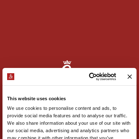
This website uses cookies
We use cookies to personalise content and ads, to
provide social media features and to analyse our traffic.
Mulțumim pentru mesaj.
We also share information about your use of our site with
Cererea ta a ajuns la noi. Revenim în cel mai scurt timp
our social media, advertising and analytics partners who
cu toate detaliile, pentru ca experiența ta la Domeniile
may combine it with other information that you’ve